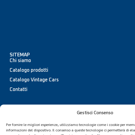
SITEMAP
Chi siamo
Catalogo prodotti
Catalogo Vintage Cars
Contatti
Gestisci Consenso
Copyright © TWS Spare Parts | Partita iva 03785550132
Per fornire le migliori esperienze, utilizziamo tecnologie come i cookie per mem
|
Informativa sulla privacy
|
Cookie policy
| Powered by
informazioni del dispositivo. Il consenso a queste tecnologie ci permetterà di el
Proger