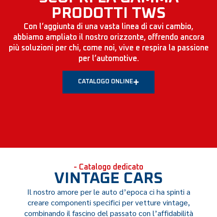
PRODOTTI TWS
Con l’aggiunta di una vasta linea di cavi cambio,
abbiamo ampliato il nostro orizzonte, offrendo ancora
più soluzioni per chi, come noi, vive e respira la passione
per
l’automotive
.
CATALOGO ONLINE
- Catalogo dedicato
VINTAGE CARS
Il nostro amore per le auto d’epoca ci ha spinti a
creare componenti specifici per vetture vintage,
combinando il fascino del passato con l’affidabilità