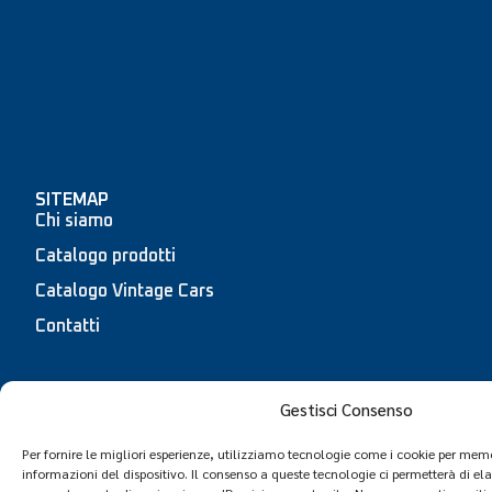
SITEMAP
Chi siamo
Catalogo prodotti
Catalogo Vintage Cars
Contatti
Gestisci Consenso
Copyright © TWS Spare Parts | Partita iva 03785550132
Per fornire le migliori esperienze, utilizziamo tecnologie come i cookie per mem
|
Informativa sulla privacy
|
Cookie policy
| Powered by
informazioni del dispositivo. Il consenso a queste tecnologie ci permetterà di el
Proger