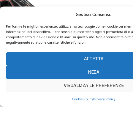
Gestisci Consenso
Per fornire le migliori esperienze, utilizziamo tecnologie come i cookie per mem
informazioni del dispositivo. Il consenso a queste tecnologie ci permetterà di el
comportamento di navigazione o ID unici su questo sito. Non acconsentire o ritir
negativamente su alcune caratteristiche e funzioni.
Amiamo le auto d’epoca tanto quanto te. Ecco perché
abbiamo sviluppato una linea di componenti specifici
ACCETTA
per vetture vintage, combinando il fascino del passato
con l’affidabilità delle tecnologie moderne.
NEGA
VISUALIZZA LE PREFERENZE
COMPONENTI PER
Cookie Policy
Privacy Policy
AUTO D'EPOCA
Comparto
frenante
Comparto frizioni