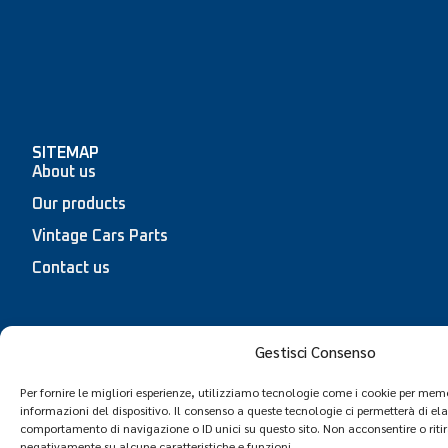
SITEMAP
About us
Our products
Vintage Cars Parts
Contact us
Gestisci Consenso
Copyright © TWS Spare Parts | VAT 03785550132 |
Privacy Policy
|
Cookie policy
| Powered by
Proger
Per fornire le migliori esperienze, utilizziamo tecnologie come i cookie per mem
informazioni del dispositivo. Il consenso a queste tecnologie ci permetterà di el
comportamento di navigazione o ID unici su questo sito. Non acconsentire o ritir
negativamente su alcune caratteristiche e funzioni.